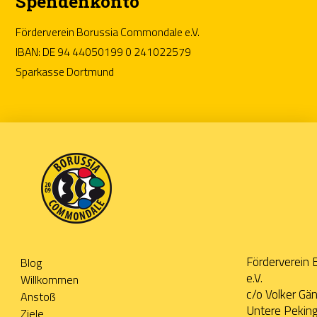
Spendenkonto
Förderverein Borussia Commondale e.V.
IBAN: DE 94 44050199 0 241022579
Sparkasse Dortmund
Förderverein
Blog
e.V.
Willkommen
c/o Volker Gä
Anstoß
Untere Pekin
Ziele