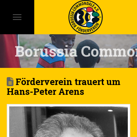
Borussia Commo
Förderverein trauert um
Hans-Peter Arens