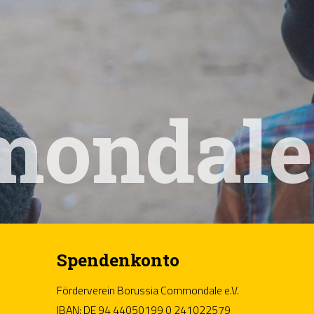
mondale
Spendenkonto
Förderverein Borussia Commondale e.V.
IBAN: DE 94 44050199 0 241022579