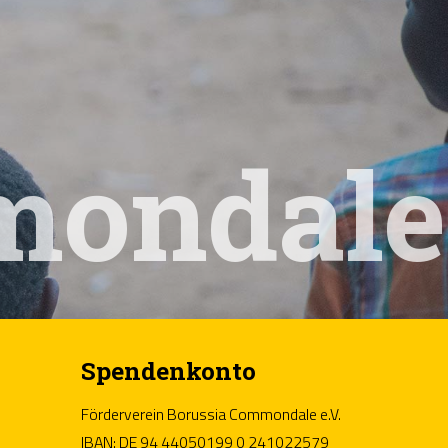
mondale
Spendenkonto
Förderverein Borussia Commondale e.V.
IBAN: DE 94 44050199 0 241022579