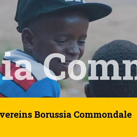
sia Com
rvereins Borussia Commondale