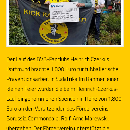
Der Lauf des BVB-Fanclubs Heinrich Czerkus
Dortmund brachte 1.800 Euro für fußballerische
Präventionsarbeit in Südafrika Im Rahmen einer
kleinen Feier wurden die beim Heinrich-Czerkus-
Lauf eingenommenen Spenden in Höhe von 1.800
Euro an den Vorsitzenden des Fördervereins
Borussia Commondale, Rolf-Arnd Marewski,
übergeben. Der Förderverein unterstützt die