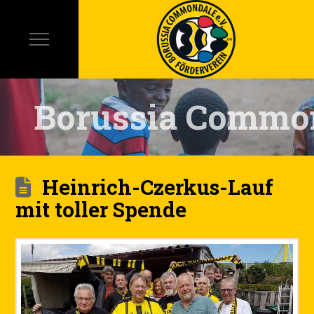
Borussia Commo
Heinrich-Czerkus-Lauf
mit toller Spende