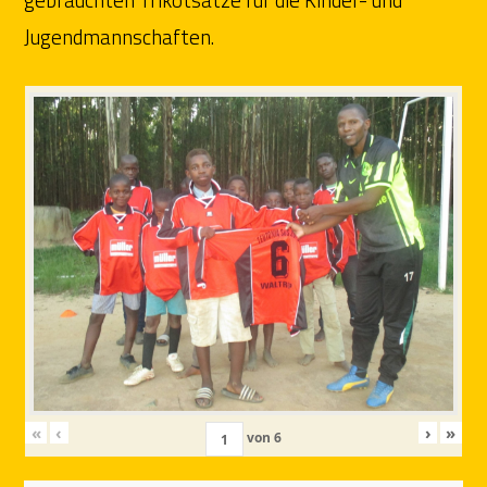
Jugendmannschaften.
«
‹
›
»
von
6