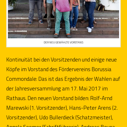
DER NEU GEWÄHLTE VORSTAND.
Kontinuität bei den Vorsitzenden und einige neue
Köpfe im Vorstand des Fördervereins Borussia
Commondale: Das ist das Ergebnis der Wahlen auf
der Jahresversammlung am 17. Mai 2017 im
Rathaus. Den neuen Vorstand bilden: Rolf-Arnd
Marewski (1. Vorsitzender), Hans-Peter Arens (2.
Vorsitzender), Udo Bullerdieck (Schatzmeister),
Angela Seemer (Schriftführerin), Andreas Beyna,